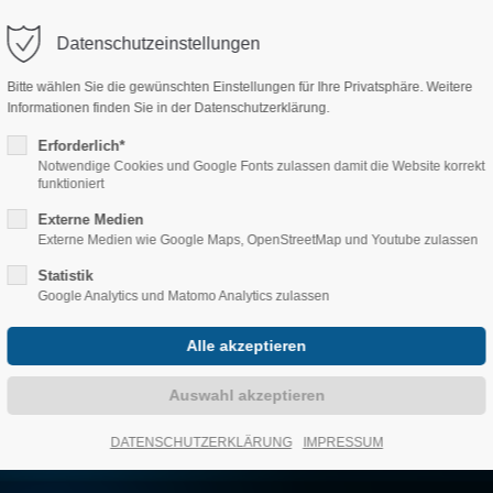
Datenschutzeinstellungen
rt
Get in touch
Bitte wählen Sie die gewünschten Einstellungen für Ihre Privatsphäre. Weitere
Informationen finden Sie in der Datenschutzerklärung.
ÜBER UNS
PRODUK
 dolor sit amet:
Cybersteel Inc.
Erforderlich*
376-293 City Road, Suite 600
Notwendige Cookies und Google Fonts zulassen damit die Website korrekt
San Francisco, CA 94102
funktioniert
h
Externe Medien
/ 365days
Externe Medien wie Google Maps, OpenStreetMap und Youtube zulassen
Have any questions?
+44 1234 567 890
Statistik
Google Analytics und Matomo Analytics zulassen
Drop us a line
port for our customers
info@yourdomain.com
8:00am - 5:00pm
(GMT +1)
DATENSCHUTZERKLÄRUNG
IMPRESSUM