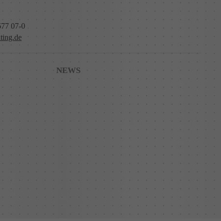
677 07-0
ting.de
NEWS