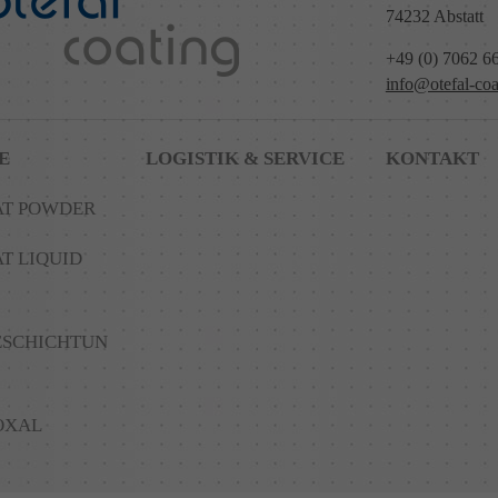
74232 Abstatt
+49 (0) 7062 6
info@otefal-coa
E
LOGISTIK & SERVICE
KONTAKT
AT POWDER
T LIQUID
ESCHICHTUN
OXAL