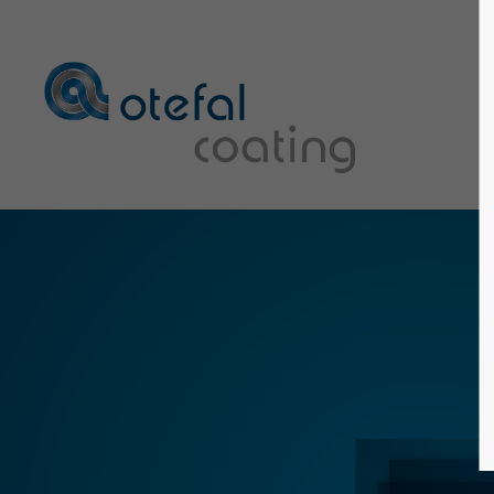
Login
Suppo
Benutzername
Lorem ipsum
24
Passwort
We offer sup
Mon - Fri 
Anmelden
Register
|
Lost your password?