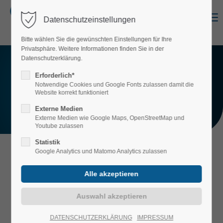
Menu
Datenschutzeinstellungen
Login
Bitte wählen Sie die gewünschten Einstellungen für Ihre
Benutzername
Privatsphäre. Weitere Informationen finden Sie in der
Datenschutzerklärung.
Erforderlich*
ALLGEMEINE LIEFER- UND
Notwendige Cookies und Google Fonts zulassen damit die
ZAHLUNGSBEDINGUNGEN
_________
Website korrekt funktioniert
Passwort
Wir freuen uns auf Sie
Externe Medien
Externe Medien wie Google Maps, OpenStreetMap und
Youtube zulassen
Statistik
Google Analytics und Matomo Analytics zulassen
Anmelden
ALLGEMEINE LIEFER- UND
ZAHLUNGSBEDINGUNGEN (ALZB)
Register
|
Lost your password?
DER OTEFAL COATING GMBH, D-
Support
56626 ANDERNACH
DATENSCHUTZERKLÄRUNG
IMPRESSUM