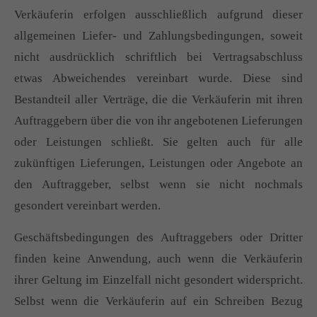
Verkäuferin erfolgen ausschließlich aufgrund dieser
+44 1234 567 890
allgemeinen Liefer- und Zahlungsbedingungen, soweit
Drop us a line
nicht ausdrücklich schriftlich bei Vertragsabschluss
info@yourdomain.com
etwas Abweichendes vereinbart wurde. Diese sind
Bestandteil aller Verträge, die die Verkäuferin mit ihren
About us
Auftraggebern über die von ihr angebotenen Lieferungen
Lorem ipsum dolor sit amet, consectetuer adipiscing
oder Leistungen schließt. Sie gelten auch für alle
elit.
zukünftigen Lieferungen, Leistungen oder Angebote an
Aenean commodo ligula eget dolor. Aenean massa.
den Auftraggeber, selbst wenn sie nicht nochmals
Cum sociis natoque penatibus et magnis dis parturient
gesondert vereinbart werden.
montes, nascetur ridiculus mus. Donec quam felis,
ultricies nec.
Geschäftsbedingungen des Auftraggebers oder Dritter
finden keine Anwendung, auch wenn die Verkäuferin
ihrer Geltung im Einzelfall nicht gesondert widerspricht.
Selbst wenn die Verkäuferin auf ein Schreiben Bezug